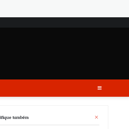
Sidebar
C
ifique também
l
o