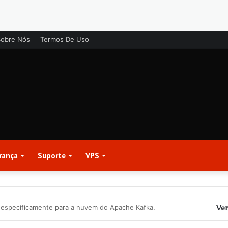
Sobre Nós
Termos De Uso
rança
Suporte
VPS
Ver
 especificamente para a nuvem do Apache Kafka.