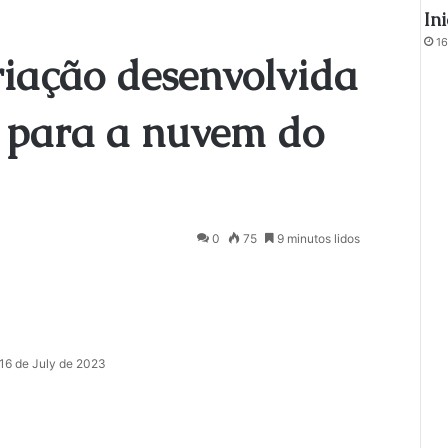
In
16
iação desenvolvida
e para a nuvem do
0
75
9 minutos lidos
16 de July de 2023