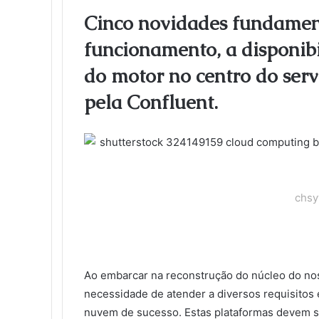
l
e
t
k
b
t
d
n
o
k
Cinco novidades fundamen
b
t
e
l
e
i
t
k
e
funcionamento, a disponibi
o
e
d
r
r
t
a
l
t
o
r
I
e
k
a
do motor no centro do ser
k
n
s
t
s
t
e
s
pela Confluent.
n
i
k
i
chsy
Ao embarcar na reconstrução do núcleo do no
necessidade de atender a diversos requisitos 
nuvem de sucesso. Estas plataformas devem se