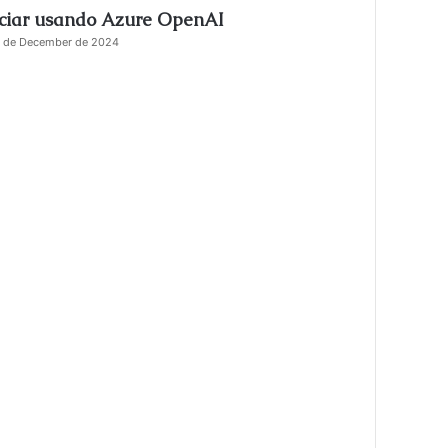
iciar usando Azure OpenAI
s
e
 de December de 2024