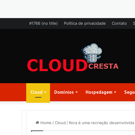
#1766 (no title)
Política de privacidade
Contato
Cloud
Domínios
Hospedagem
Segu
Home
/
Cloud
/
Kora é uma recriação desenvolvida