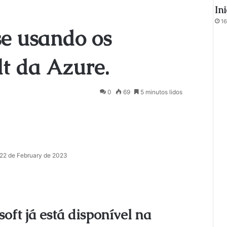
In
16
se usando os
lt da Azure.
0
69
5 minutos lidos
22 de February de 2023
ft já está disponível na