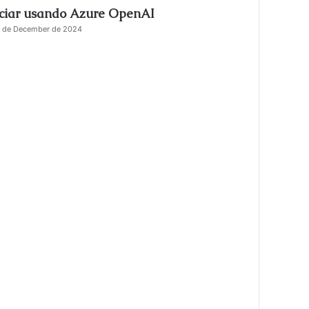
iciar usando Azure OpenAI
s
e
 de December de 2024