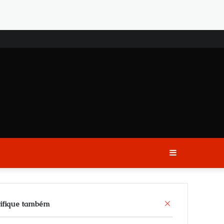
Sidebar
C
ifique também
l
o