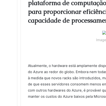
plataforma de computação
o
e
d
r
r
t
a
l
t
o
r
I
e
k
a
para proporcionar eficiênc
k
n
s
t
s
t
e
s
capacidade de processame
n
i
k
i
Image
Atualmente, o hardware está amplamente dispo
do Azure ao redor do globo. Embora nem todas
à medida que novos racks são introduzidos, ma
de que esses servidores consomem menos en
com outros hardwares do Azure, é provável qu
manter os custos do Azure baixos pela Microso