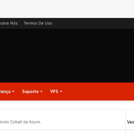
Sobre Nós
Termos De Uso
rança
Suporte
VPS
Ver
dores Cobalt da Azure.