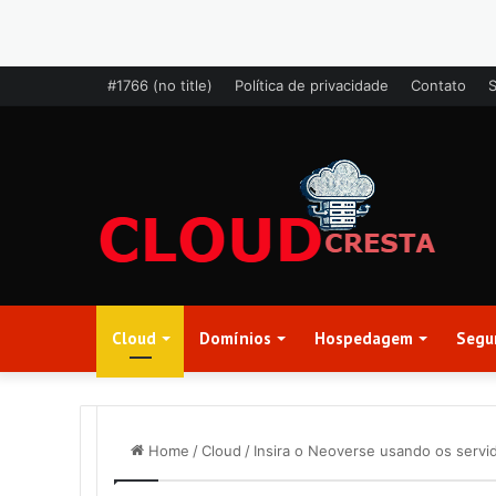
#1766 (no title)
Política de privacidade
Contato
Cloud
Domínios
Hospedagem
Segu
Home
/
Cloud
/
Insira o Neoverse usando os servi