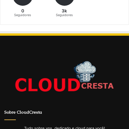
0
3k
Seguidores
Seguidores
Sobre CloudCresta
Tudo sobre vps, dedicado e cloud para você!