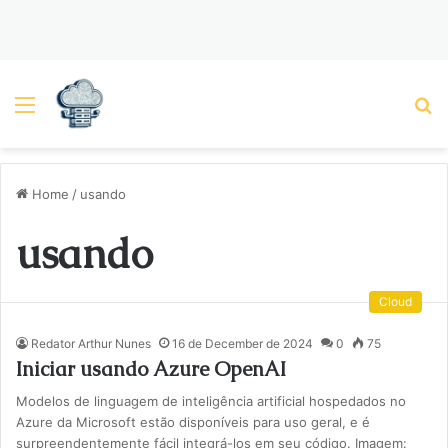
Menu
P
Home
/
usando
usando
Cloud
Redator Arthur Nunes
16 de December de 2024
0
75
Iniciar usando Azure OpenAI
Modelos de linguagem de inteligência artificial hospedados no
Azure da Microsoft estão disponíveis para uso geral, e é
surpreendentemente fácil integrá-los em seu código. Imagem: