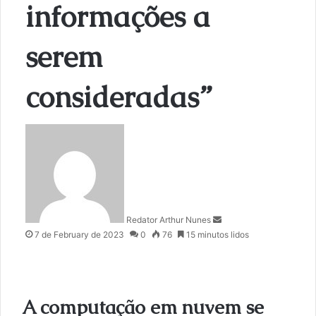
informações a
serem
consideradas”
S
e
n
d
a
n
Redator Arthur Nunes
e
7 de February de 2023
0
76
15 minutos lidos
m
a
i
l
A computação em nuvem se