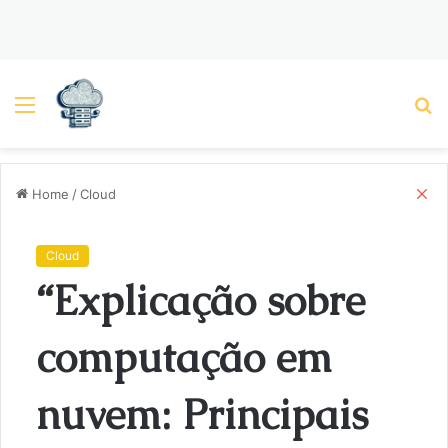
Menu
P
C
Home
/
Cloud
l
o
s
Cloud
e
“Explicação sobre
computação em
nuvem: Principais