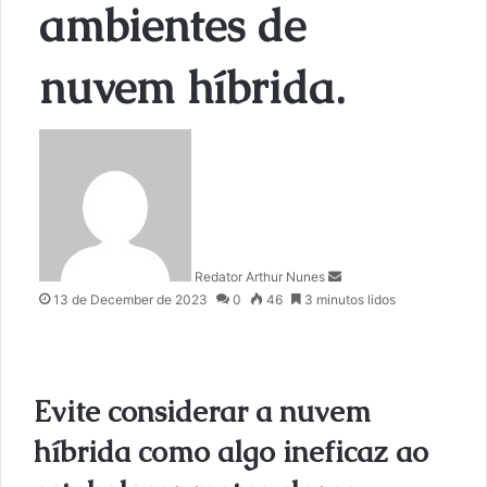
ambientes de
nuvem híbrida.
S
e
n
d
a
n
Redator Arthur Nunes
e
13 de December de 2023
0
46
3 minutos lidos
m
a
i
l
Evite considerar a nuvem
híbrida como algo ineficaz ao