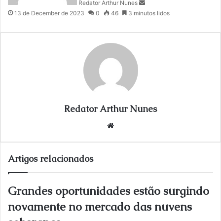
Redator Arthur Nunes
e
13 de December de 2023
0
46
3 minutos lidos
m
a
i
l
Redator Arthur Nunes
We
bsi
te
Artigos relacionados
Grandes oportunidades estão surgindo
novamente no mercado das nuvens