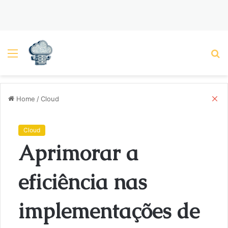
Menu
P
C
Home
/
Cloud
l
o
s
Cloud
e
Aprimorar a
eficiência nas
implementações de