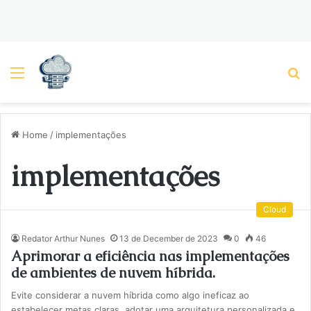
Menu
P
Home
/
implementações
implementações
Cloud
Redator Arthur Nunes
13 de December de 2023
0
46
Aprimorar a eficiência nas implementações
de ambientes de nuvem híbrida.
Evite considerar a nuvem híbrida como algo ineficaz ao
estabelecer metas claras, adotar uma arquitetura personalizada e