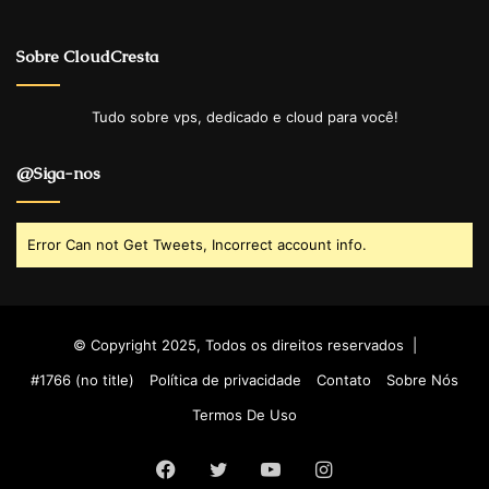
Sobre CloudCresta
Tudo sobre vps, dedicado e cloud para você!
@Siga-nos
Error Can not Get Tweets, Incorrect account info.
© Copyright 2025, Todos os direitos reservados |
#1766 (no title)
Política de privacidade
Contato
Sobre Nós
Termos De Uso
Facebook
Twitter
YouTube
Instagram