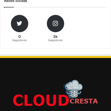
Redes Sociais
0
3k
Seguidores
Seguidores