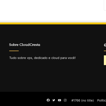
Sobre CloudCresta
@
Tudo sobre vps, dedicado e cloud para você!
Facebook
Twitter
YouTube
Instagram
#1766 (no title)
Políti