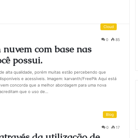
Cloud
0
85
m nuvem com base nas
cê possui.
de alta qualidade, porém muitas estão percebendo que
disponíveis e acessíveis. Imagem: karvanth/FreePik Aqui está
nuvem concorda que a melhor abordagem para uma nova
s acreditam que o uso de…
Blog
0
17
través da utilização de