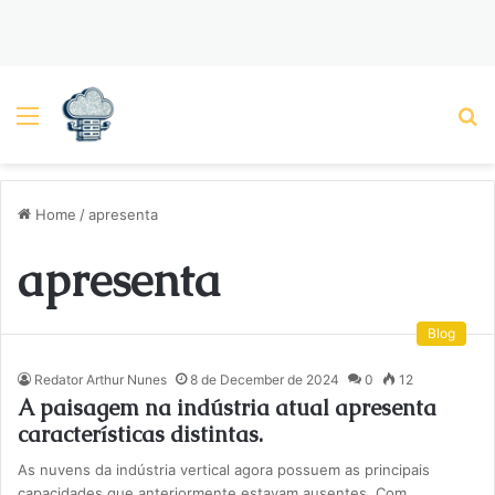
Menu
P
Home
/
apresenta
apresenta
Blog
Redator Arthur Nunes
8 de December de 2024
0
12
A paisagem na indústria atual apresenta
características distintas.
As nuvens da indústria vertical agora possuem as principais
capacidades que anteriormente estavam ausentes. Com