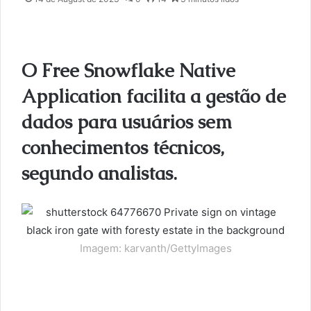
a
i
l
O Free Snowflake Native
Application facilita a gestão de
dados para usuários sem
conhecimentos técnicos,
segundo analistas.
Imagem: karvanth/GettyImages