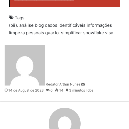
Tags
(pii).
análise
blog
dados
identificáveis
informações
limpeza
pessoais
quarto.
simplificar
snowflake
visa
S
e
n
d
a
n
Redator Arthur Nunes
e
14 de August de 2023
0
14
3 minutos lidos
m
a
i
l