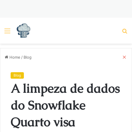
Menu
P
C
Home
/
Blog
l
o
s
Blog
e
A limpeza de dados
do Snowflake
Quarto visa