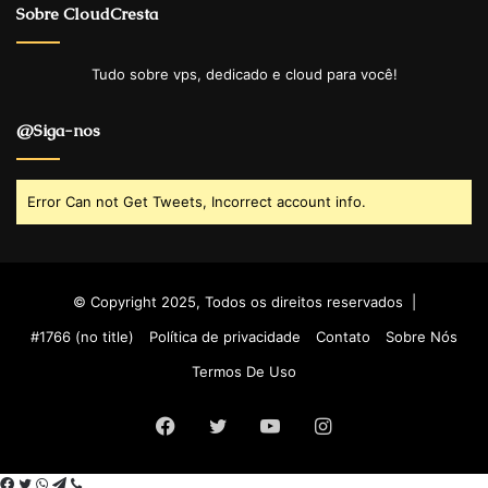
Sobre CloudCresta
Tudo sobre vps, dedicado e cloud para você!
@Siga-nos
Error Can not Get Tweets, Incorrect account info.
© Copyright 2025, Todos os direitos reservados |
#1766 (no title)
Política de privacidade
Contato
Sobre Nós
Termos De Uso
Facebook
Twitter
YouTube
Instagram
Facebook
Twitter
WhatsApp
Telegram
Viber