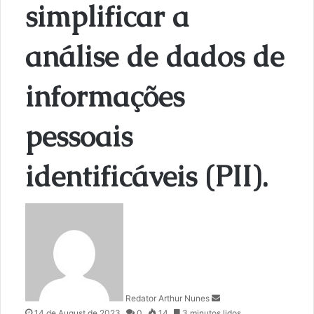
simplificar a
análise de dados de
informações
pessoais
identificáveis (PII).
S
e
n
d
a
n
Redator Arthur Nunes
e
14 de August de 2023
0
14
3 minutos lidos
m