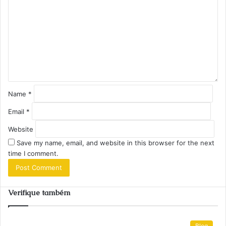
m
m
e
n
t
*
Name
*
Email
*
Website
Save my name, email, and website in this browser for the next
time I comment.
Verifique também
Blog