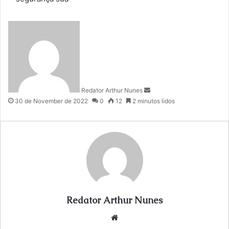
S
e
n
d
a
n
Redator Arthur Nunes
e
30 de November de 2022
0
12
2 minutos lidos
m
a
i
l
Redator Arthur Nunes
We