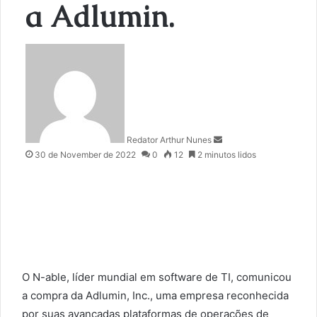
a Adlumin.
S
e
n
d
a
n
Redator Arthur Nunes
e
30 de November de 2022
0
12
2 minutos lidos
m
a
i
l
O N-able, líder mundial em software de TI, comunicou
a compra da Adlumin, Inc., uma empresa reconhecida
por suas avançadas plataformas de operações de