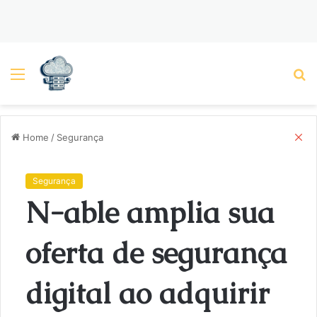
Menu
P
C
Home
/
Segurança
l
o
s
Segurança
e
N-able amplia sua
oferta de segurança
digital ao adquirir