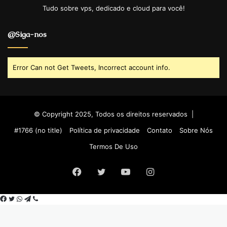
Tudo sobre vps, dedicado e cloud para você!
@Siga-nos
Error Can not Get Tweets, Incorrect account info.
© Copyright 2025, Todos os direitos reservados |
#1766 (no title)
Política de privacidade
Contato
Sobre Nós
Termos De Uso
Facebook
Twitter
YouTube
Instagram
Facebook
Twitter
WhatsApp
Telegram
Viber