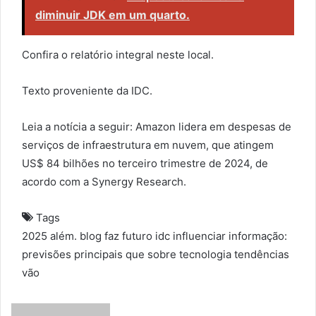
diminuir JDK em um quarto.
Confira o relatório integral neste local.
Texto proveniente da IDC.
Leia a notícia a seguir: Amazon lidera em despesas de
serviços de infraestrutura em nuvem, que atingem
US$ 84 bilhões no terceiro trimestre de 2024, de
acordo com a Synergy Research.
Tags
2025
além.
blog
faz
futuro
idc
influenciar
informação:
previsões
principais
que
sobre
tecnologia
tendências
vão
S