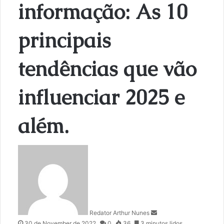
informação: As 10
principais
tendências que vão
influenciar 2025 e
além.
S
e
n
d
a
n
Redator Arthur Nunes
e
30 de November de 2022
0
36
3 minutos lidos
m