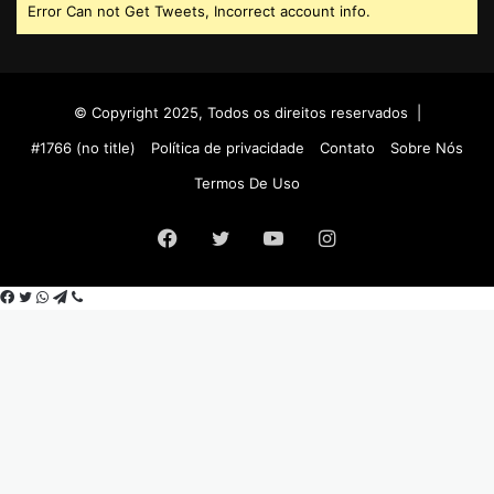
Error Can not Get Tweets, Incorrect account info.
© Copyright 2025, Todos os direitos reservados |
#1766 (no title)
Política de privacidade
Contato
Sobre Nós
Termos De Uso
Facebook
Twitter
YouTube
Instagram
Facebook
Twitter
WhatsApp
Telegram
Viber