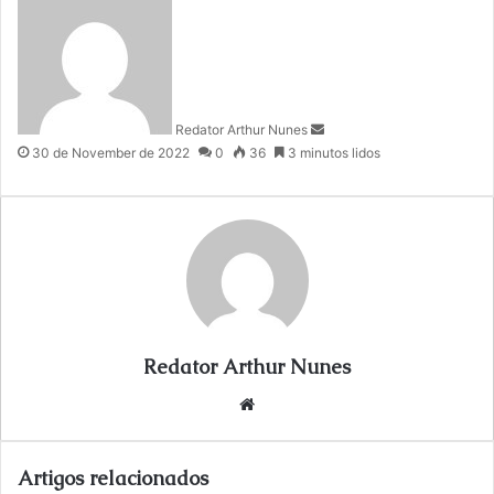
e
n
d
a
n
Redator Arthur Nunes
e
30 de November de 2022
0
36
3 minutos lidos
m
a
i
l
Redator Arthur Nunes
We
bsi
te
Artigos relacionados