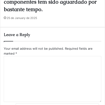
componentes tem sido aguardado por
bastante tempo.
25 de January de 2025
Leave a Reply
Your email address will not be published.
Required fields are
marked
*
C
o
m
m
e
n
t
*