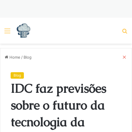
Menu
P
C
Home
/
Blog
l
o
s
Blog
e
IDC faz previsões
sobre o futuro da
tecnologia da