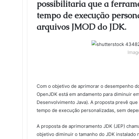
possibilitaria que a ferram
o
e
d
r
r
t
a
l
t
o
r
I
e
k
a
tempo de execução person
k
n
s
t
s
t
e
s
arquivos JMOD do JDK.
n
i
k
i
Image
Com o objetivo de aprimorar o desempenho do
OpenJDK está em andamento para diminuir em
Desenvolvimento Java). A proposta prevê que a
tempo de execução personalizadas, sem depe
A proposta de aprimoramento JDK (JEP) cha
objetivo diminuir o tamanho do JDK instalado