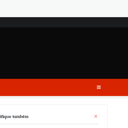
Sidebar
C
ifique também
l
o