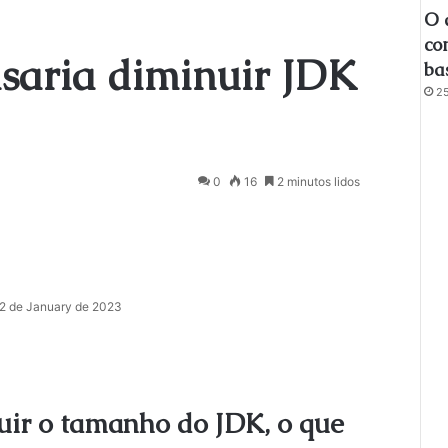
O 
co
isaria diminuir JDK
ba
25
0
16
2 minutos lidos
2 de January de 2023
uir o tamanho do JDK, o que