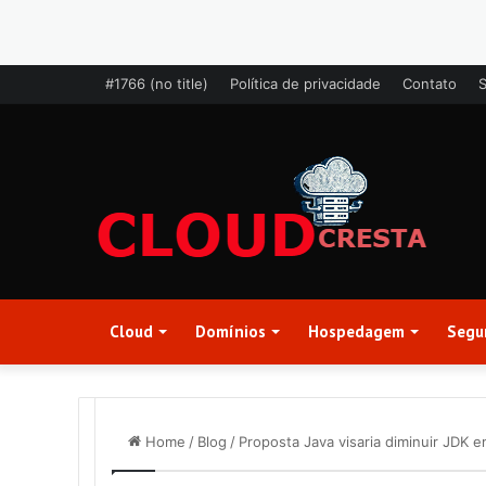
#1766 (no title)
Política de privacidade
Contato
Cloud
Domínios
Hospedagem
Segu
Home
/
Blog
/
Proposta Java visaria diminuir JDK 