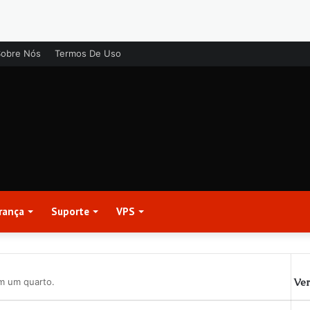
Sobre Nós
Termos De Uso
rança
Suporte
VPS
Ver
em um quarto.