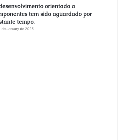
desenvolvimento orientado a
s
e
mponentes tem sido aguardado por
stante tempo.
 de January de 2025