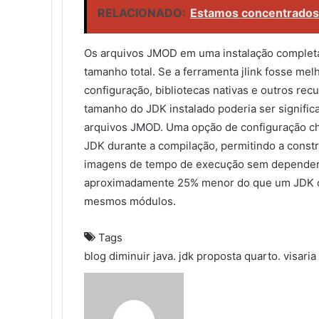
RELACIONADO:
Estamos concentrados
Os arquivos JMOD em uma instalação comple
tamanho total. Se a ferramenta jlink fosse mel
configuração, bibliotecas nativas e outros r
tamanho do JDK instalado poderia ser signifi
arquivos JMOD. Uma opção de configuração ch
JDK durante a compilação, permitindo a constr
imagens de tempo de execução sem depender 
aproximadamente 25% menor do que um JDK co
mesmos módulos.
Tags
blog
diminuir
java.
jdk
proposta
quarto.
visaria
S
e
n