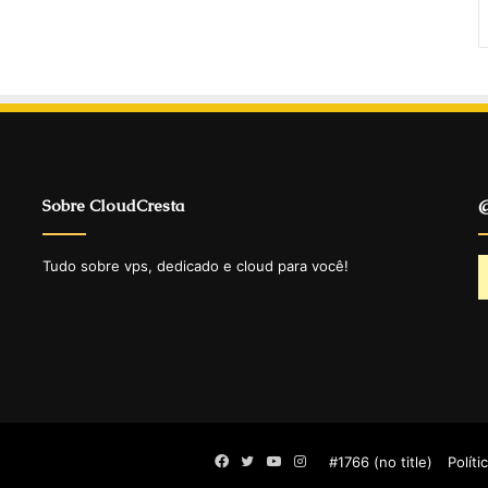
Sobre CloudCresta
@
Tudo sobre vps, dedicado e cloud para você!
Facebook
Twitter
YouTube
Instagram
#1766 (no title)
Políti