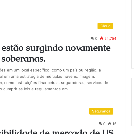
Cloud
0
54,754
 estão surgindo novamente
 soberanas.
es em um local específico, como um país ou região, a
l em uma estratégia de múltiplas nuvens. Imagem:
como instituições financeiras, seguradoras, serviços de
ao cumprir as leis e regulamentos em…
Segurança
0
16
sibilidade de mercado de US