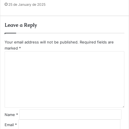
25 de January de 2025
Leave a Reply
Your email address will not be published.
Required fields are
marked
*
C
o
m
m
e
n
t
*
Name
*
Email
*