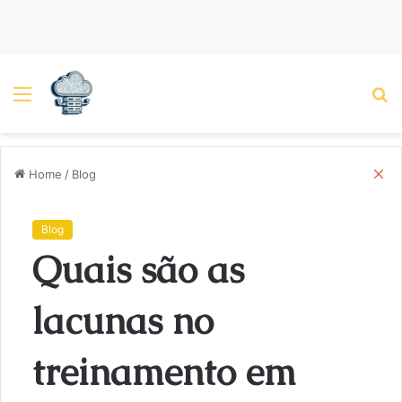
Menu
P
C
Home
/
Blog
l
o
s
Blog
e
Quais são as
lacunas no
treinamento em