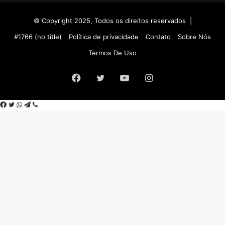
© Copyright 2025, Todos os direitos reservados |
#1766 (no title)
Política de privacidade
Contato
Sobre Nós
Termos De Uso
Facebook
Twitter
YouTube
Instagram
Facebook
Twitter
WhatsApp
Telegram
Viber