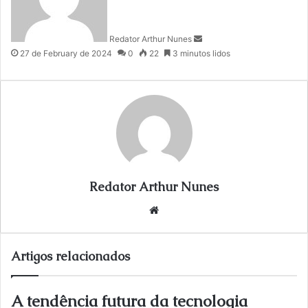
a
n
Redator Arthur Nunes
e
27 de February de 2024
0
22
3 minutos lidos
m
a
i
l
Redator Arthur Nunes
We
bsi
te
Artigos relacionados
A tendência futura da tecnologia