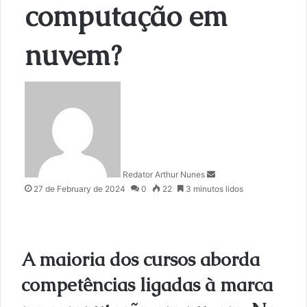
computação em
nuvem?
S
e
n
d
a
n
Redator Arthur Nunes
e
27 de February de 2024
0
22
3 minutos lidos
m
a
i
l
A maioria dos cursos aborda
competências ligadas à marca