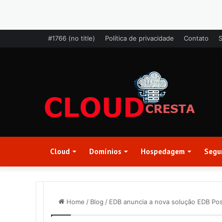
#1766 (no title)
Política de privacidade
Contato
Cloud
Domínios
Hospedagem
Segu
Home
/
Blog
/
EDB anuncia a nova solução EDB Pos