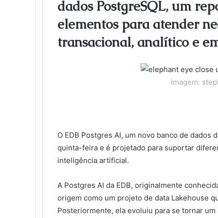
dados PostgreSQL, um repo
o
e
d
r
r
t
a
l
t
o
r
I
e
k
a
elementos para atender ne
k
n
s
t
s
t
e
s
transacional, analítico e em 
n
i
k
i
Imagem: ste
O EDB Postgres AI, um novo banco de dados da
quinta-feira e é projetado para suportar difer
inteligência artificial.
A Postgres AI da EDB, originalmente conhecid
origem como um projeto de data Lakehouse que 
Posteriormente, ela evoluiu para se tornar u