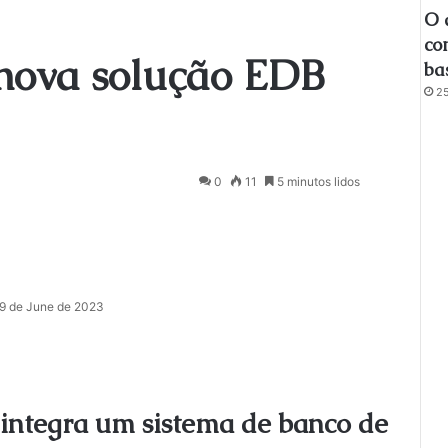
O 
co
nova solução EDB
ba
25
0
11
5 minutos lidos
9 de June de 2023
 integra um sistema de banco de