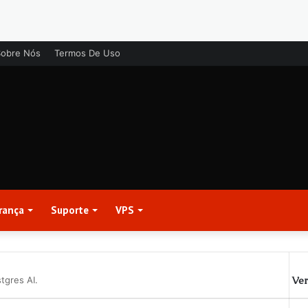
Sobre Nós
Termos De Uso
rança
Suporte
VPS
Ver
tgres AI.