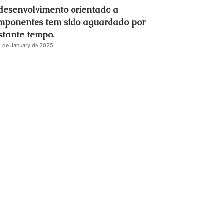
desenvolvimento orientado a
s
e
mponentes tem sido aguardado por
stante tempo.
 de January de 2025