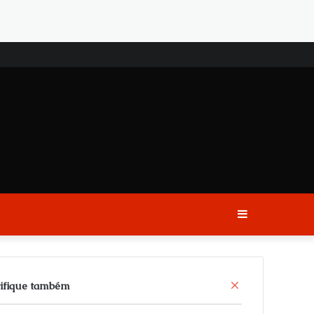
Sidebar
C
ifique também
l
o