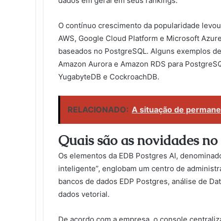
dados em geral em seus rankings.
O contínuo crescimento da popularidade levo
AWS, Google Cloud Platform e Microsoft Azur
baseados no PostgreSQL. Alguns exemplos des
Amazon Aurora e Amazon RDS para PostgreSQL
YugabyteDB e CockroachDB.
RELACIONADO:
A situação de permanece
Quais são as novidades no
Os elementos da EDB Postgres AI, denominad
inteligente”, englobam um centro de administraç
bancos de dados EDP Postgres, análise de Dat
dados vetorial.
De acordo com a empresa, o console centraliz