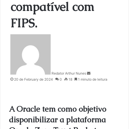
compatível com
FIPS.
S
e
n
d
a
n
Redator Arthur Nunes
e
20 de February de 2024
0
18
1 minuto de leitura
m
a
i
l
A Oracle tem como objetivo
disponibilizar a plataforma