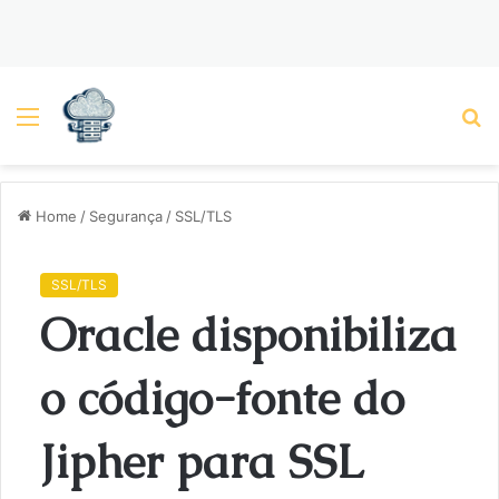
Menu
P
Home
/
Segurança
/
SSL/TLS
SSL/TLS
Oracle disponibiliza
o código-fonte do
Jipher para SSL