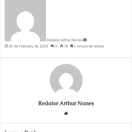
S
e
n
d
a
n
Redator Arthur Nunes
e
20 de February de 2024
0
18
1 minuto de leitura
m
a
i
l
Redator Arthur Nunes
We
bsi
te