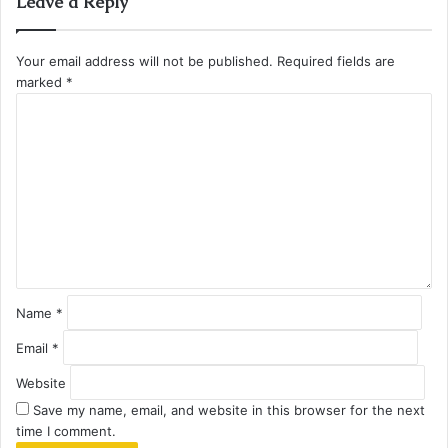
Leave a Reply
Your email address will not be published.
Required fields are
marked
*
C
o
m
m
e
n
t
*
Name
*
Email
*
Website
Save my name, email, and website in this browser for the next
time I comment.