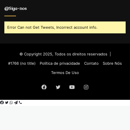
@Siga-nos
Error Can not Get Tweets, Incorrect account info.
© Copyright 2025, Todos os direitos reservados |
#1766 (no title)
Política de privacidade
Contato
Sobre Nós
Termos De Uso
Facebook
Twitter
YouTube
Instagram
Facebook
Twitter
WhatsApp
Telegram
Viber