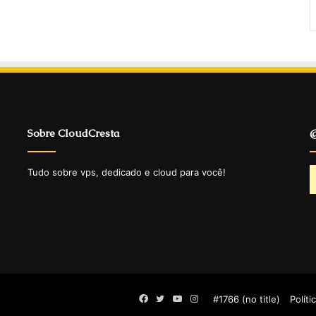
Sobre CloudCresta
@
Tudo sobre vps, dedicado e cloud para você!
Facebook
Twitter
YouTube
Instagram
#1766 (no title)
Políti