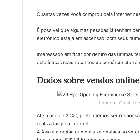
o
e
d
r
r
t
a
l
t
o
r
I
e
k
a
Quantas vezes você comprou pela internet ne
k
n
s
t
s
t
e
s
n
É possível que algumas pessoas já tenham per
i
eletrônico esteja em ascensão, com seus núm
k
i
Interessado em ficar por dentro das últimas t
estatísticas mais recentes do comércio eletrôn
Dados sobre vendas online
Imagem: Chakkree
Até o ano de 2040, pretendemos ser responsá
realizadas pela internet.
A Ásia é a região que mais se destaca no seto
totalizando US$ 1,8 trilhões em vendas.