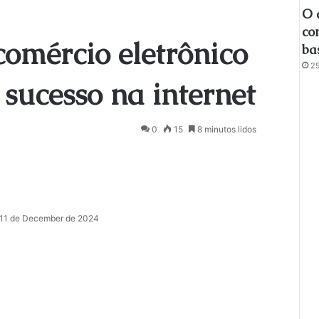
O 
co
comércio eletrônico
ba
25
 sucesso na internet
0
15
8 minutos lidos
11 de December de 2024