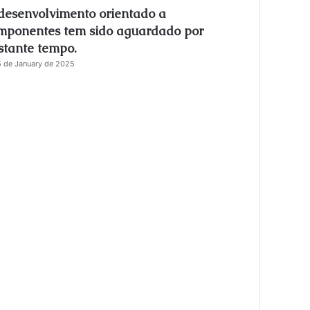
desenvolvimento orientado a
s
e
mponentes tem sido aguardado por
stante tempo.
 de January de 2025