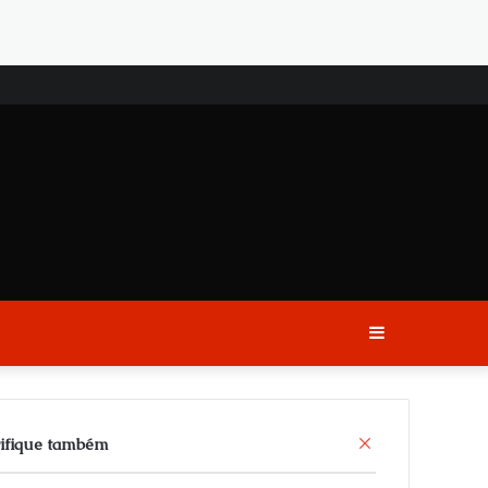
Sidebar
C
ifique também
l
o