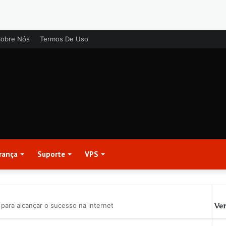
Sobre Nós
Termos De Uso
rança
Suporte
VPS
Ver
para alcançar o sucesso na internet