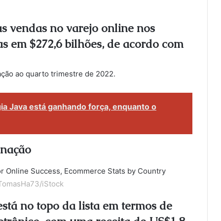
as vendas no varejo online nos
s em $272,6 bilhões, de acordo com
ção ao quarto trimestre de 2022.
ia Java está ganhando força, enquanto o
 nação
TomasHa73/iStock
está no topo da lista em termos de