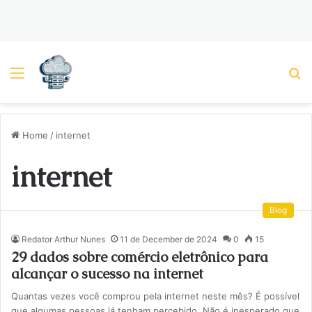
Menu
P
Home
/
internet
internet
Blog
Redator Arthur Nunes
11 de December de 2024
0
15
29 dados sobre comércio eletrônico para
alcançar o sucesso na internet
Quantas vezes você comprou pela internet neste mês? É possível
que algumas pessoas já tenham percebido. Não é inesperado que