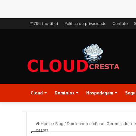
#1766 (no title)
Política de privacidade
Contato
Cloud
Domínios
Hospedagem
Segu
Home
/
Blog
/
Dominando o cPanel Gerenciador de 
pastas.