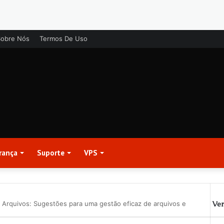
Sobre Nós
Termos De Uso
rança
Suporte
VPS
Ver
Arquivos: Sugestões para uma gestão eficaz de arquivos e