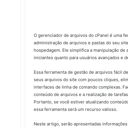
i
c
i
n
m
n
d
o
n
c
l
e
t
k
b
t
d
n
o
k
b
t
e
l
e
i
t
k
e
o
e
d
r
r
t
a
l
t
o
r
I
e
k
a
O gerenciador de arquivos do cPanel é uma fer
k
n
s
t
s
t
e
s
administração de arquivos e pastas do seu site
n
hospedagem. Ele simplifica a manipulação de 
i
iniciantes quanto para usuários avançados e d
k
i
Essa ferramenta de gestão de arquivos fácil de 
seus arquivos do site com poucos cliques, el
interfaces de linha de comando complexas. Faci
conteúdo de arquivos e a realização de tarefa
Portanto, se você estiver atualizando conteúd
essa ferramenta será um recurso valioso.
Neste artigo, serão apresentadas informações