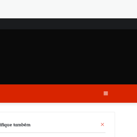
Sidebar
C
ifique também
l
o