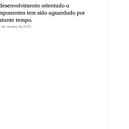
desenvolvimento orientado a
s
e
mponentes tem sido aguardado por
stante tempo.
 de January de 2025