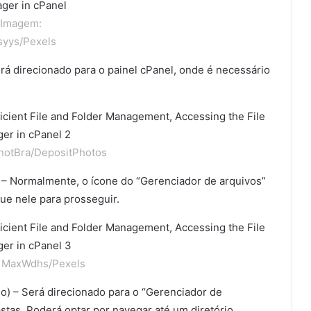
Imagem:
syys/Pexels
rá direcionado para o painel cPanel, onde é necessário
notBra/DepositPhotos
 – Normalmente, o ícone do “Gerenciador de arquivos”
que nele para prosseguir.
 MaxWdhs/Pexels
io) – Será direcionado para o “Gerenciador de
stas. Poderá optar por navegar até um diretório