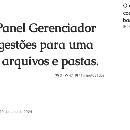
O 
co
ba
anel Gerenciador
25
ugestões para uma
 arquivos e pastas.
0
47
11 minutos lidos
10 de June de 2024