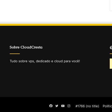
Sobre CloudCresta
@
Tudo sobre vps, dedicado e cloud para você!
Facebook
Twitter
YouTube
Instagram
#1766 (no title)
Políti