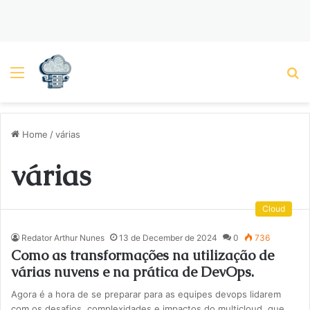
Menu
P
Home
/
várias
várias
Cloud
Redator Arthur Nunes
13 de December de 2024
0
736
Como as transformações na utilização de
várias nuvens e na prática de DevOps.
Agora é a hora de se preparar para as equipes devops lidarem
com os desafios, complexidades e impactos do multicloud, que