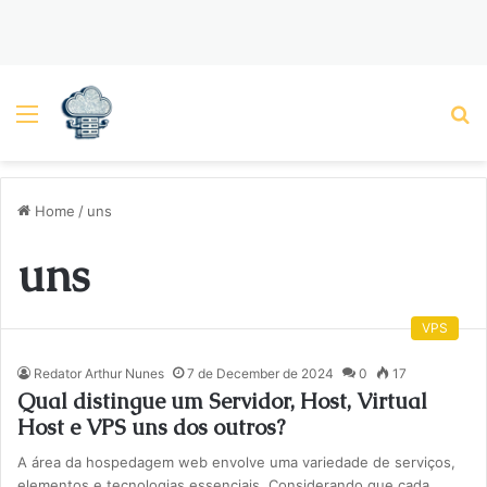
Menu
P
Home
/
uns
uns
VPS
Redator Arthur Nunes
7 de December de 2024
0
17
Qual distingue um Servidor, Host, Virtual
Host e VPS uns dos outros?
A área da hospedagem web envolve uma variedade de serviços,
elementos e tecnologias essenciais. Considerando que cada