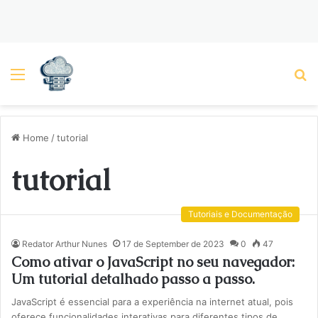
Menu
P
Home
/
tutorial
tutorial
Tutoriais e Documentação
Redator Arthur Nunes
17 de September de 2023
0
47
Como ativar o JavaScript no seu navegador:
Um tutorial detalhado passo a passo.
JavaScript é essencial para a experiência na internet atual, pois
oferece funcionalidades interativas para diferentes tipos de