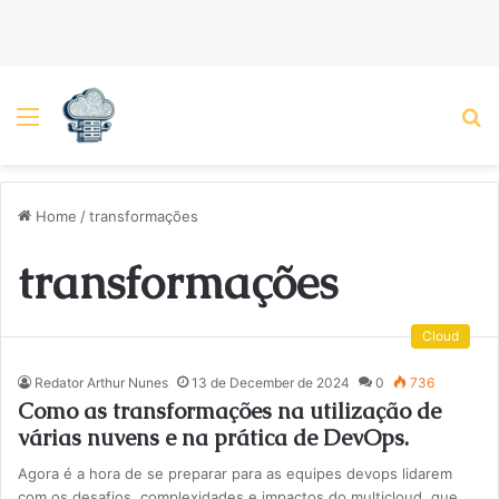
Menu
P
Home
/
transformações
transformações
Cloud
Redator Arthur Nunes
13 de December de 2024
0
736
Como as transformações na utilização de
várias nuvens e na prática de DevOps.
Agora é a hora de se preparar para as equipes devops lidarem
com os desafios, complexidades e impactos do multicloud, que