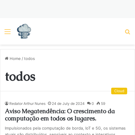
Menu
P
Home
/
todos
todos
Cloud
Redator Arthur Nunes
24 de July de 2024
0
59
Aviso Megatendência: O crescimento da
computação em todos os lugares.
Impulsionados pela computação de borda, IoT e 5G, os sistemas
atuais são distribuídos, sensíveis ao contexto e interativos