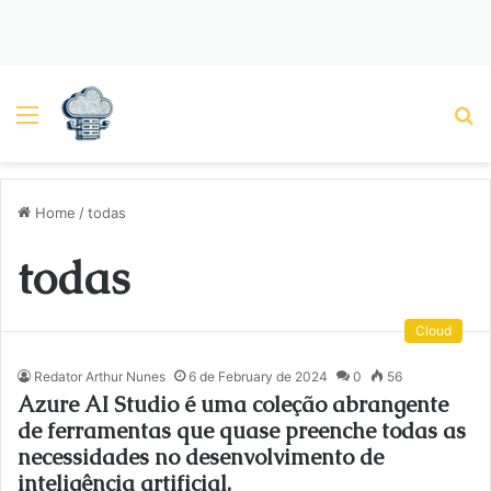
Menu
P
Home
/
todas
todas
Cloud
Redator Arthur Nunes
6 de February de 2024
0
56
Azure AI Studio é uma coleção abrangente
de ferramentas que quase preenche todas as
necessidades no desenvolvimento de
inteligência artificial.