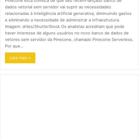
Pinecone está otimista de que seu recém-lançado banco de
dados vetorial sem servidor vai suprir as necessidades
relacionadas à inteligência artificial generativa, diminuindo gastos
e eliminando a necessidade de administrar a infraestrutura.
Imagem: driles/ShutterStock Os analistas acreditam que pode
haver interesse de alguns usuários no novo banco de dados de
vetores sem servidor da Pinecone, chamado Pinecone Serverless.
Por que…
Leia mais »