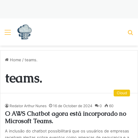
Menu
P
Home
/
teams.
teams.
Cloud
Redator Arthur Nunes
16 de October de 2024
0
60
O AWS Chatbot agora está incorporado no
Microsoft Teams.
A inclusão do chatbot possibilitará que os usuários de empresas
recebam alertas sobre eventos como ameaças de segurança e a