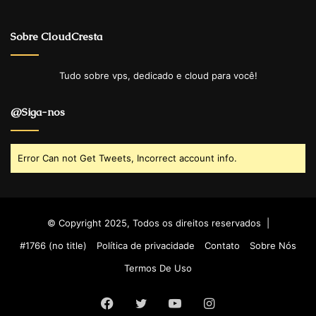
Sobre CloudCresta
Tudo sobre vps, dedicado e cloud para você!
@Siga-nos
Error Can not Get Tweets, Incorrect account info.
© Copyright 2025, Todos os direitos reservados |
#1766 (no title)
Política de privacidade
Contato
Sobre Nós
Termos De Uso
Facebook
Twitter
YouTube
Instagram