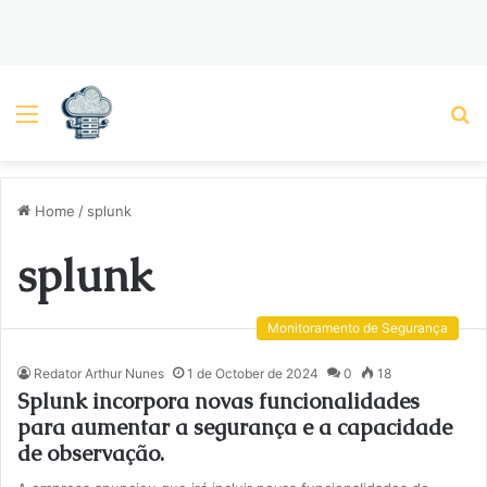
Menu
P
Home
/
splunk
splunk
Monitoramento de Segurança
Redator Arthur Nunes
1 de October de 2024
0
18
Splunk incorpora novas funcionalidades
para aumentar a segurança e a capacidade
de observação.