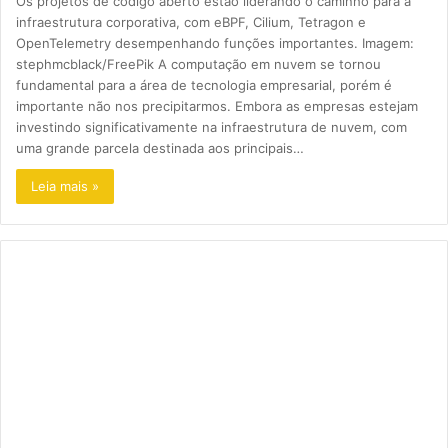
Os projetos de código aberto estão liderando o caminho para a
infraestrutura corporativa, com eBPF, Cilium, Tetragon e
OpenTelemetry desempenhando funções importantes. Imagem:
stephmcblack/FreePik A computação em nuvem se tornou
fundamental para a área de tecnologia empresarial, porém é
importante não nos precipitarmos. Embora as empresas estejam
investindo significativamente na infraestrutura de nuvem, com
uma grande parcela destinada aos principais…
Leia mais »