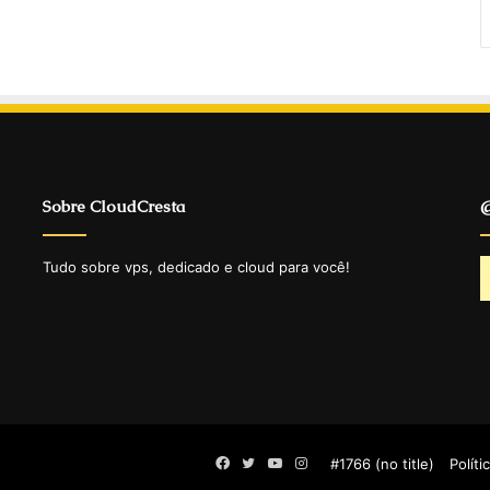
Sobre CloudCresta
@
Tudo sobre vps, dedicado e cloud para você!
Facebook
Twitter
YouTube
Instagram
#1766 (no title)
Políti