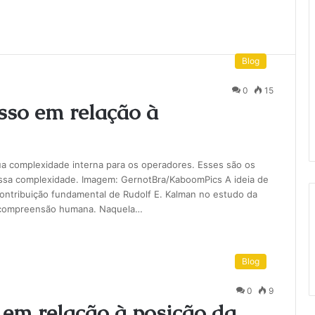
Blog
0
15
sso em relação à
ua complexidade interna para os operadores. Esses são os
ssa complexidade. Imagem: GernotBra/KaboomPics A ideia de
ontribuição fundamental de Rudolf E. Kalman no estudo da
 a compreensão humana. Naquela…
Blog
0
9
 em relação à posição da