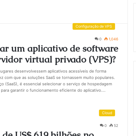
Configuração de VPS
0
1,046
ar um aplicativo de software
idor virtual privado (VPS)?
lugares desenvolvessem aplicativos acessíveis de forma
fez com que as soluções SaaS se tornassem muito populares.
ço (SaaS), é essencial selecionar o serviço de hospedagem
para garantir o funcionamento eficiente do aplicativo.…
Cloud
0
52
 de US$ 619 bilhões no