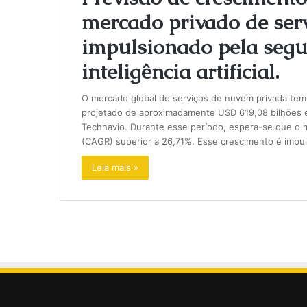
mercado privado de ser
impulsionado pela segu
inteligência artificial.
O mercado global de serviços de nuvem privada te
projetado de aproximadamente USD 619,08 bilhões e
Technavio. Durante esse período, espera-se que o
(CAGR) superior a 26,71%. Esse crescimento é impu
Leia mais »