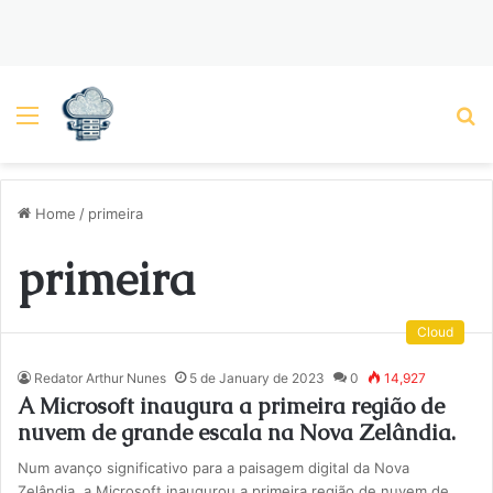
Menu
P
Home
/
primeira
primeira
Cloud
Redator Arthur Nunes
5 de January de 2023
0
14,927
A Microsoft inaugura a primeira região de
nuvem de grande escala na Nova Zelândia.
Num avanço significativo para a paisagem digital da Nova
Zelândia, a Microsoft inaugurou a primeira região de nuvem de