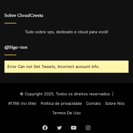
Sobre CloudCresta
Tudo sobre vps, dedicado e cloud para você!
@Siga-nos
Error Can not Get Tweets, Incorrect account info.
© Copyright 2025, Todos os direitos reservados |
#1766 (no title)
Política de privacidade
Contato
Sobre Nós
Termos De Uso
Facebook
Twitter
YouTube
Instagram