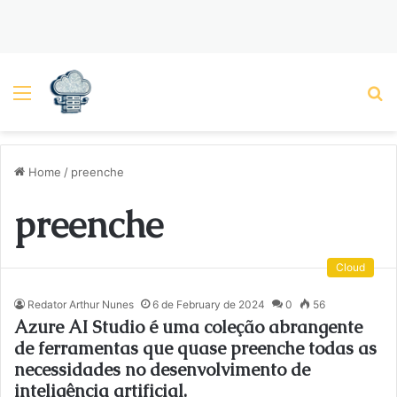
Menu
P
Home
/
preenche
preenche
Cloud
Redator Arthur Nunes
6 de February de 2024
0
56
Azure AI Studio é uma coleção abrangente
de ferramentas que quase preenche todas as
necessidades no desenvolvimento de
inteligência artificial.