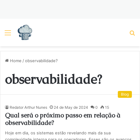
Menu
P
Home
/
observabilidade?
observabilidade?
Blog
Redator Arthur Nunes
24 de May de 2024
0
15
Qual será o próximo passo em relação à
observabilidade?
Hoje em dia, os sistemas estão revelando mais da sua
complexidade interna para os operadores. Esses são os avanços