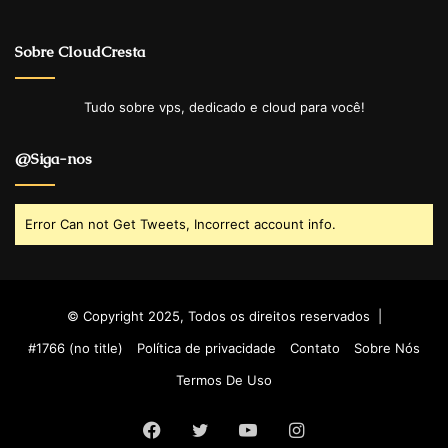
Sobre CloudCresta
Tudo sobre vps, dedicado e cloud para você!
@Siga-nos
Error Can not Get Tweets, Incorrect account info.
© Copyright 2025, Todos os direitos reservados |
#1766 (no title)
Política de privacidade
Contato
Sobre Nós
Termos De Uso
Facebook
Twitter
YouTube
Instagram