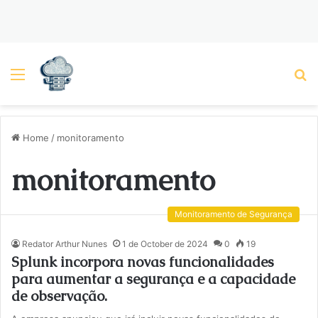
Menu
P
Home
/
monitoramento
monitoramento
Monitoramento de Segurança
Redator Arthur Nunes
1 de October de 2024
0
19
Splunk incorpora novas funcionalidades
para aumentar a segurança e a capacidade
de observação.