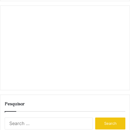
Pesquisar
S
e