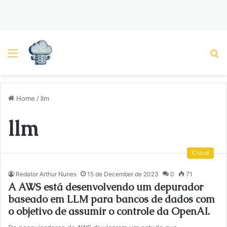
Menu
P
Home
/
llm
llm
Cloud
Redator Arthur Nunes
15 de December de 2023
0
71
A AWS está desenvolvendo um depurador
baseado em LLM para bancos de dados com
o objetivo de assumir o controle da OpenAI.