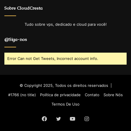
Sobre CloudCresta
Tudo sobre vps, dedicado e cloud para você!
@Siga-nos
Error Can not Get Tweets, Incorrect account info.
© Copyright 2025, Todos os direitos reservados |
#1766 (no title)
Política de privacidade
Contato
Sobre Nós
Termos De Uso
Facebook
Twitter
YouTube
Instagram