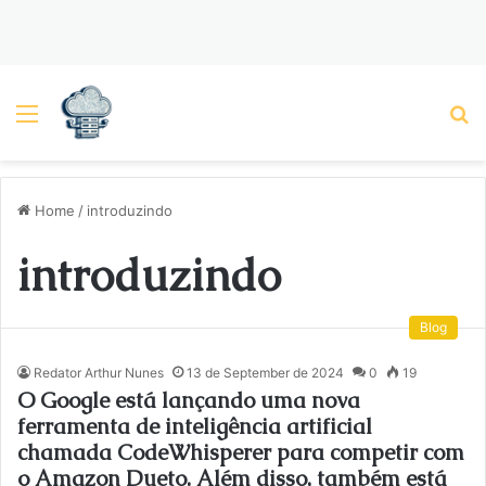
Menu
P
Home
/
introduzindo
introduzindo
Blog
Redator Arthur Nunes
13 de September de 2024
0
19
O Google está lançando uma nova
ferramenta de inteligência artificial
chamada CodeWhisperer para competir com
o Amazon Dueto. Além disso, também está