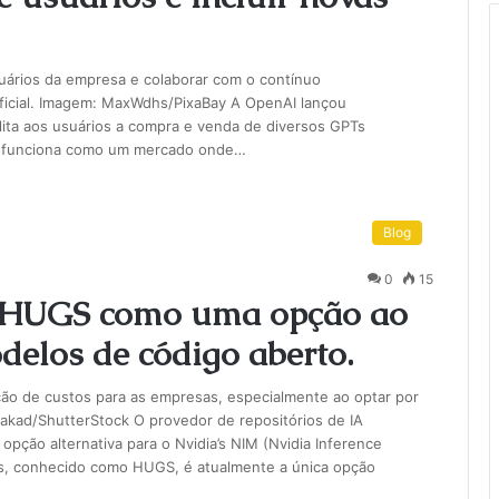
uários da empresa e colaborar com o contínuo
ificial. Imagem: MaxWdhs/PixaBay A OpenAI lançou
lita aos usuários a compra e venda de diversos GPTs
ja funciona como um mercado onde…
Blog
0
15
z HUGS como uma opção ao
elos de código aberto.
ção de custos para as empresas, especialmente ao optar por
kad/ShutterStock O provedor de repositórios de IA
ção alternativa para o Nvidia’s NIM (Nvidia Inference
es, conhecido como HUGS, é atualmente a única opção