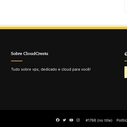
Sobre CloudCresta
@
Tudo sobre vps, dedicado e cloud para você!
Facebook
Twitter
YouTube
Instagram
#1766 (no title)
Políti