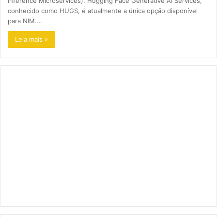
Inference Microservices). Hugging Face Generative AI Services,
conhecido como HUGS, é atualmente a única opção disponível
para NIM.…
Leia mais »