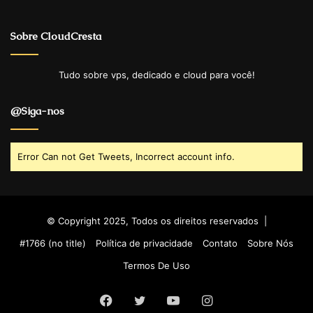
Sobre CloudCresta
Tudo sobre vps, dedicado e cloud para você!
@Siga-nos
Error Can not Get Tweets, Incorrect account info.
© Copyright 2025, Todos os direitos reservados |
#1766 (no title)
Política de privacidade
Contato
Sobre Nós
Termos De Uso
Facebook
Twitter
YouTube
Instagram