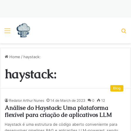
Menu
P
Home
/
haystack:
haystack:
Blog
Redator Arthur Nunes
14 de March de 2023
0
12
Análise do Haystack: Uma plataforma
flexível para criação de aplicativos LLM
Haystack é uma estrutura de código aberto conveniente para
desenvolver pipelines RAG e aplicações LLM-powered, sendo