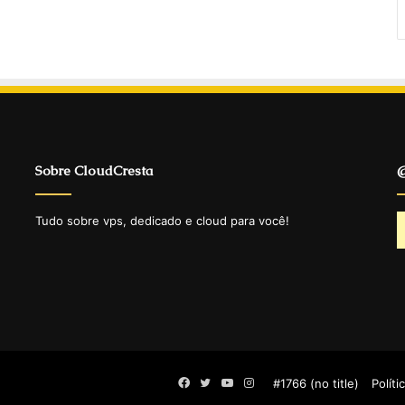
Sobre CloudCresta
@
Tudo sobre vps, dedicado e cloud para você!
Facebook
Twitter
YouTube
Instagram
#1766 (no title)
Políti