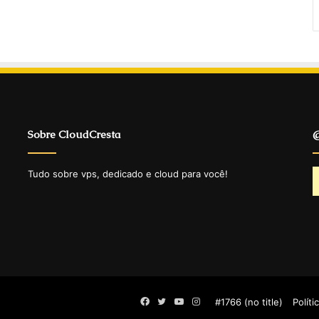
Sobre CloudCresta
@
Tudo sobre vps, dedicado e cloud para você!
Facebook
Twitter
YouTube
Instagram
#1766 (no title)
Políti