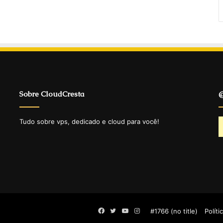
Sobre CloudCresta
@
Tudo sobre vps, dedicado e cloud para você!
Facebook
Twitter
YouTube
Instagram
#1766 (no title)
Políti