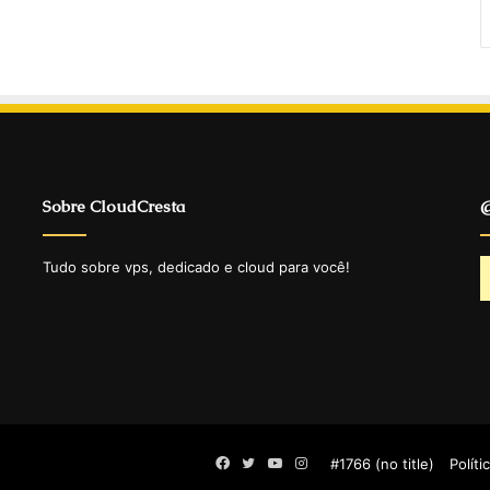
Sobre CloudCresta
@
Tudo sobre vps, dedicado e cloud para você!
Facebook
Twitter
YouTube
Instagram
#1766 (no title)
Políti