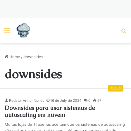
Menu
P
Home
/
downsides
downsides
Cloud
Redator Arthur Nunes
16 de July de 2024
0
67
Downsides para usar sistemas de
autoscaling em nuvem
Muitas lojas de TI apenas aceitam que os sistemas de autoscaling
são certos para eles, pelo menos até que a enorme conta de