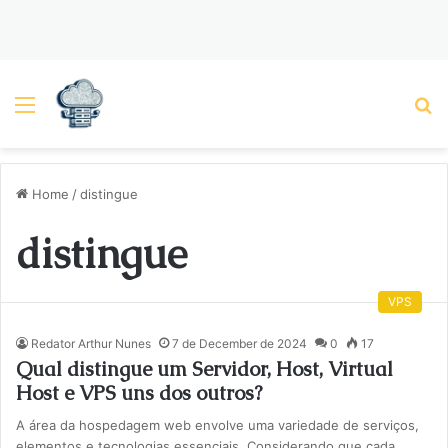
Menu
P
Home
/
distingue
distingue
VPS
Redator Arthur Nunes
7 de December de 2024
0
17
Qual distingue um Servidor, Host, Virtual
Host e VPS uns dos outros?
A área da hospedagem web envolve uma variedade de serviços,
elementos e tecnologias essenciais. Considerando que cada