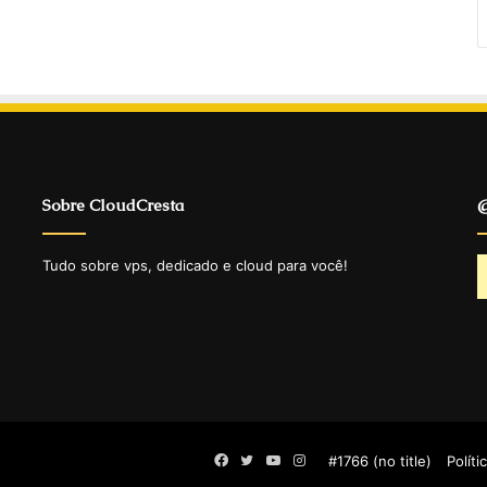
Sobre CloudCresta
@
Tudo sobre vps, dedicado e cloud para você!
Facebook
Twitter
YouTube
Instagram
#1766 (no title)
Políti